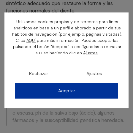
sintético adecuado que restaure la forma y las
funciones normales del diente.
Utilizamos cookies propias y de terceros para fines
En dependencia de la fase en que se encuentre la
analíticos en base a un perfil elaborado a partir de tus
caries, variará el tratamiento a realizar
hábitos de navegación (por ejemplo, páginas visitadas).
(resolviéndose en fases tempranas con una
Clica
AQUÍ
para más información. Puedes aceptarlas
pulsando el botón "Aceptar" o configurarlas o rechazar
simple
Obturación
, en fases más avanzadas con
su uso haciendo clic en
Ajustes
.
una
Reconstrucción
y en caries muy profundas con
afectación pulpar “o del nervio”, será necesario
realizar una
Endodoncia
en el diente). Si el proceso
Rechazar
Ajustes
no se detiene, el diente puede quedar totalmente
destruido siendo necesaria su
extracción
.
Aceptar
Las
causas principales
son: ingesta de alimentos
con alto contenido de azúcar, higiene incorrecta
o escasa, ph de la saliva bajo (ácido), algunos
fármacos y la susceptibilidad genética heredada.