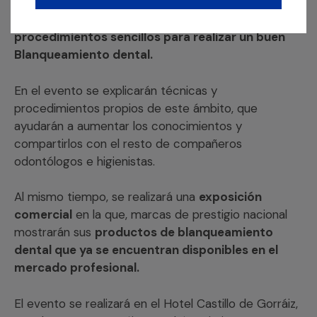
taller de
Confección de férulas y de impartir la
charla en la que se abordarán diferentes
procedimientos sencillos para realizar un buen
Blanqueamiento dental.
En el evento se explicarán técnicas y
procedimientos propios de este ámbito, que
ayudarán a aumentar los conocimientos y
compartirlos con el resto de compañeros
odontólogos e higienistas.
Al mismo tiempo, se realizará una
exposición
comercial
en la que, marcas de prestigio nacional
mostrarán sus
productos de blanqueamiento
dental que ya se encuentran disponibles en el
mercado profesional.
El evento se realizará en el Hotel Castillo de Gorráiz,