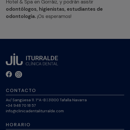
Hotel & Spa en Gorráiz, y podrán asistir
odontólogos, higienistas, estudiantes de
odontología.
¡Os esperamos!
CONTACTO
Av/ Sangüesa 11. 1ºA-B | 31300 Tafalla Navarra
+34 948 70 18 57
info@clinicadentaliturralde.com
HORARIO