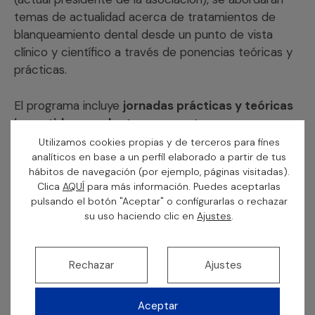
temas de actualidad acerca de tratamientos de
blanqueamiento dental desde un punto de vista
clínico y científico a través de ponencias teóricas y
prácticas.
El programa incluye
jornadas prácticas y teóricas
impartidas por doctores expertos en
blanqueamiento y técnicas relacionadas con
Utilizamos cookies propias y de terceros para fines
estética dental
como las carillas dentales, la
analíticos en base a un perfil elaborado a partir de tus
hábitos de navegación (por ejemplo, páginas visitadas).
ortodoncia con alineadores y los implantes. Además,
Clica
AQUÍ
para más información. Puedes aceptarlas
se hará especial énfasis en los
riesgos y problemas
pulsando el botón "Aceptar" o configurarlas o rechazar
que están ocasionando los
productos que se
su uso haciendo clic en
Ajustes
.
venden a través de internet sin ningún control
profesional.
Rechazar
Ajustes
El doctor Juanjo Iturralde se encargará de
presentar y cerrar el acto,
además de coordinar el
Aceptar