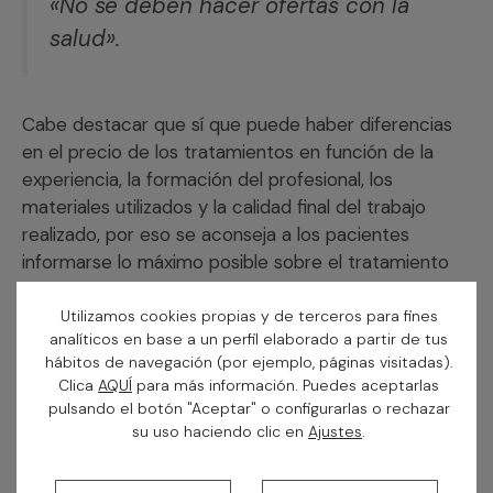
«No se deben hacer ofertas con la
salud».
Cabe destacar que sí que puede haber diferencias
en el precio de los tratamientos en función de la
experiencia, la formación del profesional, los
materiales utilizados y la calidad final del trabajo
realizado, por eso se aconseja a los pacientes
informarse lo máximo posible sobre el tratamiento
que se vayan ha realizar.
Utilizamos cookies propias y de terceros para fines
analíticos en base a un perfil elaborado a partir de tus
hábitos de navegación (por ejemplo, páginas visitadas).
Clica
AQUÍ
para más información. Puedes aceptarlas
pulsando el botón "Aceptar" o configurarlas o rechazar
su uso haciendo clic en
Ajustes
.